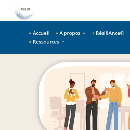
Accueil
A propos
RésiliAnce©
Ressources