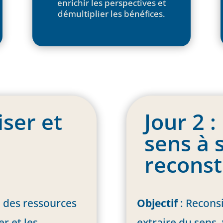
enrichir les perspectives et
démultiplier les bénéfices.
iser et
Jour 2 
s
sens à 
reconst
 des ressources
Objectif
: Reconsi
er et les
extraire du sens