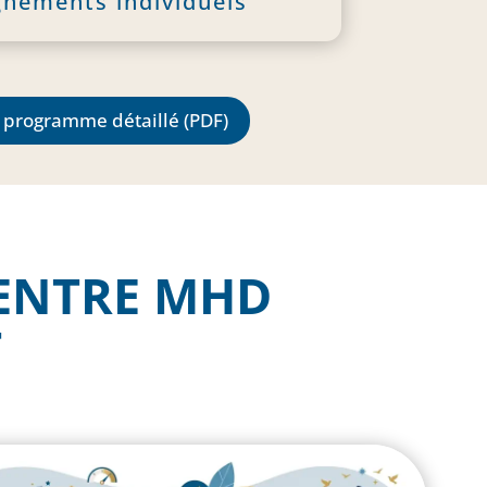
nements individuels
e programme détaillé (PDF)
ENTRE MHD
T